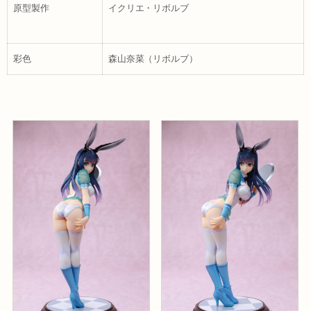
原型製作
イクリエ・リボルブ
彩色
森山奈菜（リボルブ）