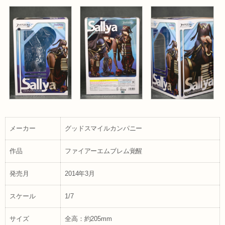
メーカー
グッドスマイルカンパニー
作品
ファイアーエムブレム覚醒
発売月
2014年3月
スケール
1/7
サイズ
全高：約205mm