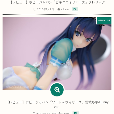
【レビュー】ホビージャパン「ビキニウォリアーズ」クレリック
2018年1月22日
sukima
AMAKUNI
【レビュー】ホビージャパン「ソード＆ウィザーズ」雪城冬華-Bunny
ver.-
2017年11月20日
sukima