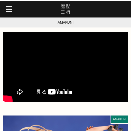
AMAKUNI
AMAKUNI