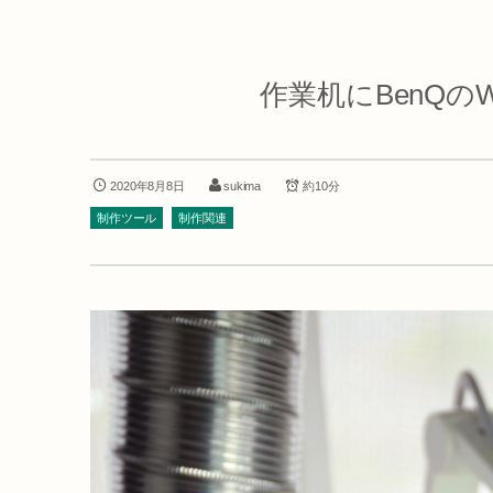
作業机にBenQの
2020年8月8日
sukima
約10分
制作ツール
制作関連