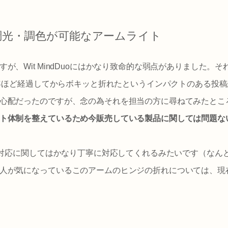
調光・調色が可能なアームライト
が、Wit MindDuoにはかなり致命的な弱点がありました。
1年ほど経過してからボキッと折れたというインパクトのある投
心配だったのですが、念の為それを担当の方に尋ねてみたとこ
ト体制を整えているため今販売している製品に関しては問題な
修理対応に関してはかなり丁寧に対応してくれるみたいです（な
人が気になっているこのアームのヒンジの折れについては、現